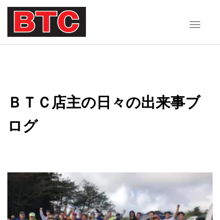
T
o
g
g
l
e
ＢＴＣ店主の日々の出来事ブ
n
a
ログ
v
i
g
a
t
i
o
n