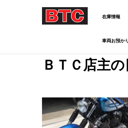
在庫情報
車両お預か
ＢＴＣ店主の