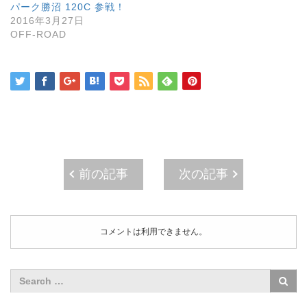
パーク勝沼 120C 参戦！
ィ
く
ィ
ン
だ
ン
2016年3月27日
ド
さ
ド
ウ
い
ウ
OFF-ROAD
で
(
で
開
新
開
き
し
き
ま
い
ま
す
ウ
す
)
ィ
)
ン
ド
ウ
で
開
き
ま
す
)
前の記事
次の記事
コメントは利用できません。