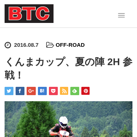
T
o
g
g
2016.08.7
OFF-ROAD
l
e
くんまカップ、夏の陣 2H 参
n
a
戦！
v
i
g
a
t
i
o
n