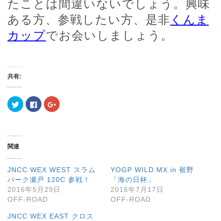
たことは間違いないでしょう。興味
ある方、参戦したい方、是非
くんま
カップ
でお会いしましょう。
共有:
ク
F
ク
リ
a
リ
ッ
c
ッ
ク
e
ク
し
b
し
て
o
て
T
o
G
w
k
o
関連
i
で
o
t
共
g
t
有
l
e
す
e
JNCC WEX WEST スラム
YOGP WILD MX in 裾野
r
る
+
で
に
で
パーク瀬戸 120C 参戦！
「海の日杯」
共
は
共
2016年5月29日
2016年7月17日
有
ク
有
(
リ
(
OFF-ROAD
OFF-ROAD
新
ッ
新
し
ク
し
い
し
い
JNCC WEX EAST クロス
ウ
て
ウ