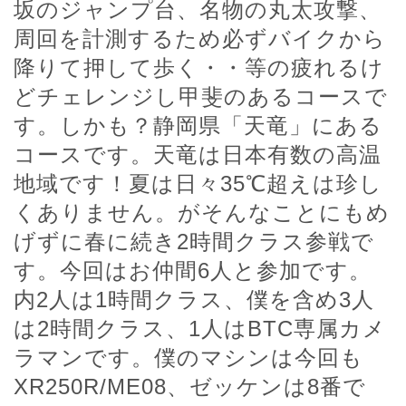
坂の
ジャンプ台、名物の丸太攻撃、
周回を計測するため必ずバイクから
降りて押して歩く・・等の疲れるけ
どチェレンジし甲斐のあるコースで
す。しかも？静岡県「天竜」にある
コースです。天竜は日本有数の高温
地域です！夏は日々35℃超えは珍し
くありません。がそんなことにもめ
げずに春に続き2時間クラス参戦で
す。今回はお仲間6人と参加です。
内2人は1時間クラス、僕を含め3人
は2時間クラス、1人はBTC専属カメ
ラマンです。
僕のマシンは今回も
XR250R/ME08、ゼッケンは8番で