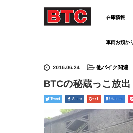
在庫情報
車両お預か
2016.06.24
他バイク関連
BTCの秘蔵っこ放出
Tweet
Share
+1
Hatena