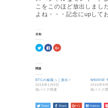
こをこのほど放出しまし
よね・・・記念にupして
共有:
ク
F
ク
リ
a
リ
ッ
c
ッ
ク
e
ク
し
b
し
て
o
て
T
o
G
w
k
o
関連
i
で
o
t
共
g
t
有
l
e
す
e
BTCの秘蔵っこ放出！
W800SE
r
る
+
で
に
で
2016年1月8日
2016年9
共
は
共
他バイク関連
他バイク
有
ク
有
(
リ
(
新
ッ
新
し
ク
し
い
し
い
ウ
て
ウ
Tweet
Share
+1
Hatena
ィ
く
ィ