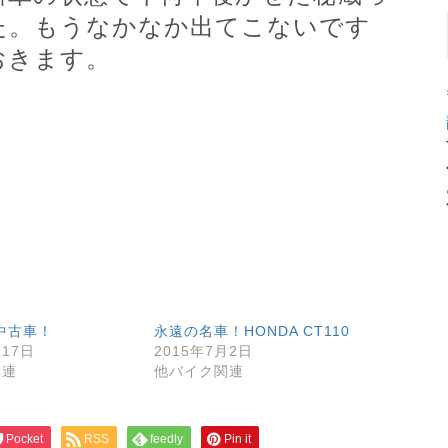
た。もうなかなか出てこないです
おきます。
 中古車！
永遠の名車！HONDA CT110
月17日
2015年7月2日
関連
他バイク関連
Pocket
RSS
feedly
Pin it