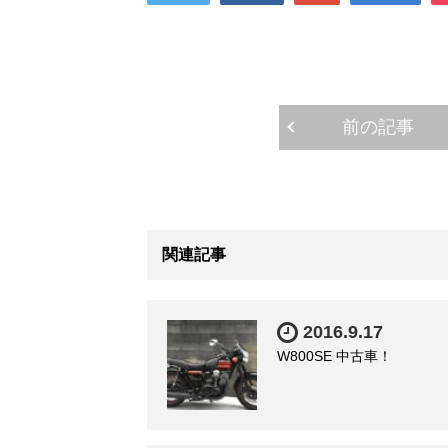
ン
だ
ン
ド
さ
ド
ウ
い
ウ
で
(
で
開
新
開
き
し
き
ま
い
ま
す
ウ
す
)
ィ
)
ン
前の記事
ド
ウ
で
開
き
ま
す
)
関連記事
2016.9.17
W800SE 中古車！