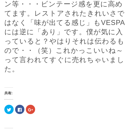
ン等・・・ビンテージ感を更に高め
てます。レストアされたきれいさで
はなく「味が出てる感じ」もVESPA
には逆に「あり」です。僕が気に入
っていると？やはりそれは伝わるも
ので・・（笑）これかっこいいね～
って言われてすぐに売れちゃいまし
た。
共有:
ク
F
ク
リ
a
リ
ッ
c
ッ
ク
e
ク
し
b
し
て
o
て
T
o
G