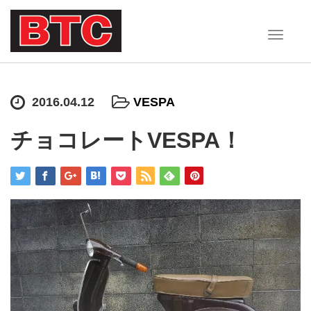
T
o
g
g
2016.04.12
VESPA
l
e
チョコレートVESPA！
n
a
v
i
g
a
t
i
o
n