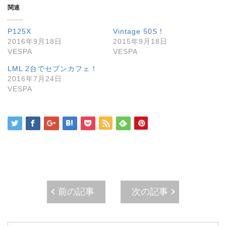
w
k
o
関連
i
で
o
t
共
g
t
有
l
e
す
e
P125X
Vintage 50S！
r
る
+
で
に
で
2016年9月18日
2015年9月18日
共
は
共
VESPA
VESPA
有
ク
有
(
リ
(
新
ッ
新
LML 2台でセブンカフェ！
し
ク
し
い
し
い
2016年7月24日
ウ
て
ウ
VESPA
ィ
く
ィ
ン
だ
ン
ド
さ
ド
ウ
い
ウ
で
(
で
開
新
開
き
し
き
ま
い
ま
す
ウ
す
)
ィ
)
ン
ド
ウ
で
開
き
ま
前の記事
次の記事
す
)