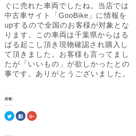
ぐに売れた車両でしたね。当店では
中古車サイト「GooBike」に情報を
upするので全国のお客様が対象とな
ります。この車両は千葉県からはる
ばる起こし頂き現物確認され購入し
て頂きました。お客様も言ってまし
たが「いいもの」が欲しかったとの
事です。ありがとうございました。
共有:
ク
F
ク
リ
a
リ
ッ
c
ッ
ク
e
ク
し
b
し
て
o
て