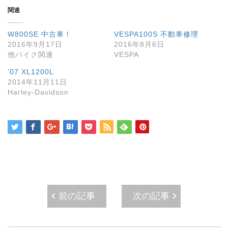
T
o
G
w
k
o
関連
i
で
o
t
共
g
t
有
l
e
す
e
W800SE 中古車！
VESPA100S 不動車修理
r
る
+
で
に
で
2016年9月17日
2016年8月6日
共
は
共
他バイク関連
VESPA
有
ク
有
(
リ
(
新
ッ
新
’07 XL1200L
し
ク
し
い
し
い
2014年11月11日
ウ
て
ウ
Harley-Davidson
ィ
く
ィ
ン
だ
ン
ド
さ
ド
ウ
い
ウ
で
(
で
開
新
開
き
し
き
ま
い
ま
す
ウ
す
)
ィ
)
ン
ド
ウ
で
開
き
ま
前の記事
次の記事
す
)